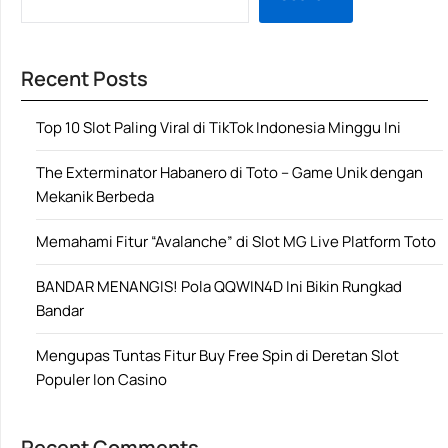
Recent Posts
Top 10 Slot Paling Viral di TikTok Indonesia Minggu Ini
The Exterminator Habanero di Toto – Game Unik dengan
Mekanik Berbeda
Memahami Fitur “Avalanche” di Slot MG Live Platform Toto
BANDAR MENANGIS! Pola QQWIN4D Ini Bikin Rungkad
Bandar
Mengupas Tuntas Fitur Buy Free Spin di Deretan Slot
Populer Ion Casino
Recent Comments