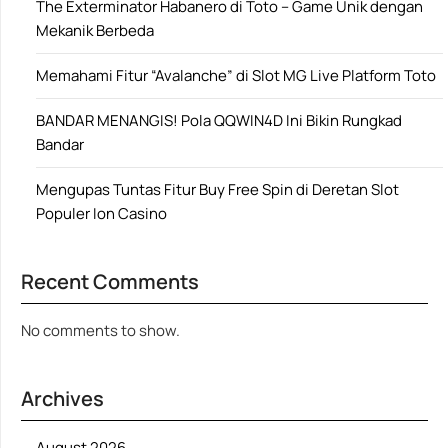
The Exterminator Habanero di Toto – Game Unik dengan
Mekanik Berbeda
Memahami Fitur “Avalanche” di Slot MG Live Platform Toto
BANDAR MENANGIS! Pola QQWIN4D Ini Bikin Rungkad
Bandar
Mengupas Tuntas Fitur Buy Free Spin di Deretan Slot
Populer Ion Casino
Recent Comments
No comments to show.
Archives
August 2026