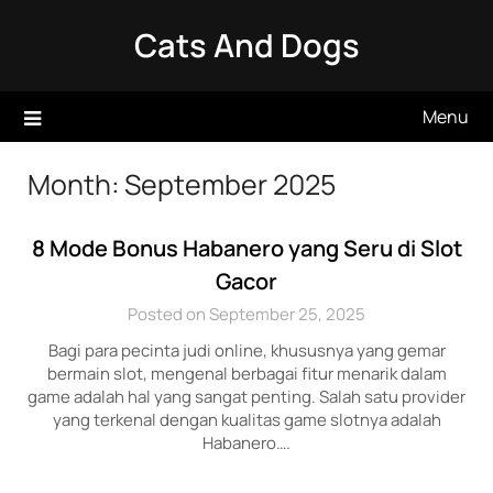
Skip
Cats And Dogs
to
content
Menu
Month:
September 2025
8 Mode Bonus Habanero yang Seru di Slot
Gacor
Posted on September 25, 2025
Bagi para pecinta judi online, khususnya yang gemar
bermain slot, mengenal berbagai fitur menarik dalam
game adalah hal yang sangat penting. Salah satu provider
yang terkenal dengan kualitas game slotnya adalah
Habanero….