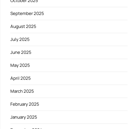
October 2025
September 2025
August 2025
July 2025
June 2025
May 2025
April 2025
March 2025
February 2025
January 2025