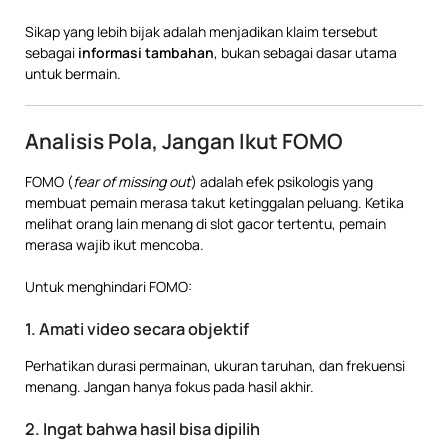
Sikap yang lebih bijak adalah menjadikan klaim tersebut
sebagai
informasi tambahan
, bukan sebagai dasar utama
untuk bermain.
Analisis Pola, Jangan Ikut FOMO
FOMO (
fear of missing out
) adalah efek psikologis yang
membuat pemain merasa takut ketinggalan peluang. Ketika
melihat orang lain menang di slot gacor tertentu, pemain
merasa wajib ikut mencoba.
Untuk menghindari FOMO:
1. Amati video secara objektif
Perhatikan durasi permainan, ukuran taruhan, dan frekuensi
menang. Jangan hanya fokus pada hasil akhir.
2. Ingat bahwa hasil bisa dipilih