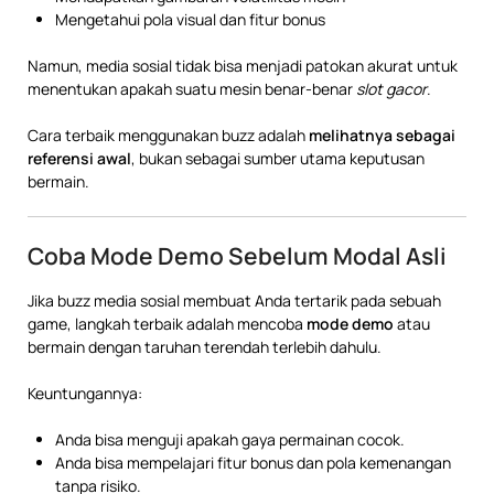
Mengetahui pola visual dan fitur bonus
Namun, media sosial tidak bisa menjadi patokan akurat untuk
menentukan apakah suatu mesin benar-benar
slot gacor
.
Cara terbaik menggunakan buzz adalah
melihatnya sebagai
referensi awal
, bukan sebagai sumber utama keputusan
bermain.
Coba Mode Demo Sebelum Modal Asli
Jika buzz media sosial membuat Anda tertarik pada sebuah
game, langkah terbaik adalah mencoba
mode demo
atau
bermain dengan taruhan terendah terlebih dahulu.
Keuntungannya:
Anda bisa menguji apakah gaya permainan cocok.
Anda bisa mempelajari fitur bonus dan pola kemenangan
tanpa risiko.