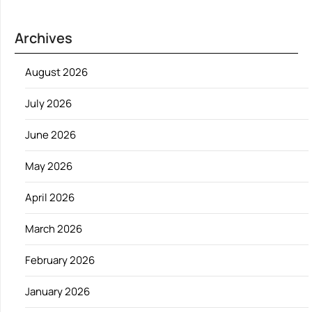
Archives
August 2026
July 2026
June 2026
May 2026
April 2026
March 2026
February 2026
January 2026