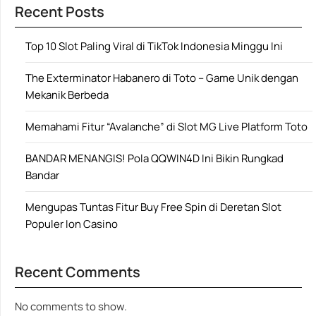
Recent Posts
Top 10 Slot Paling Viral di TikTok Indonesia Minggu Ini
The Exterminator Habanero di Toto – Game Unik dengan
Mekanik Berbeda
Memahami Fitur “Avalanche” di Slot MG Live Platform Toto
BANDAR MENANGIS! Pola QQWIN4D Ini Bikin Rungkad
Bandar
Mengupas Tuntas Fitur Buy Free Spin di Deretan Slot
Populer Ion Casino
Recent Comments
No comments to show.