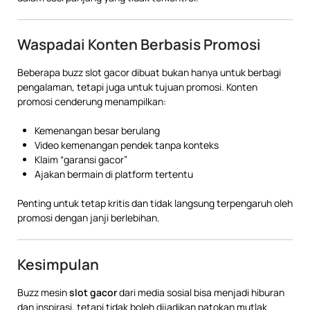
Waspadai Konten Berbasis Promosi
Beberapa buzz slot gacor dibuat bukan hanya untuk berbagi
pengalaman, tetapi juga untuk tujuan promosi. Konten
promosi cenderung menampilkan:
Kemenangan besar berulang
Video kemenangan pendek tanpa konteks
Klaim “garansi gacor”
Ajakan bermain di platform tertentu
Penting untuk tetap kritis dan tidak langsung terpengaruh oleh
promosi dengan janji berlebihan.
Kesimpulan
Buzz mesin
slot gacor
dari media sosial bisa menjadi hiburan
dan inspirasi, tetapi tidak boleh dijadikan patokan mutlak