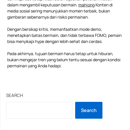
dalam mengambil keputusan bermain.
mahjong
Konten di
media sosial sering menunjukkan momen terbaik, bukan
gambaran sebenarnya dari risiko permainan.
Dengan bersikap kritis, memanfaatkan mode demo,
menetapkan batas bermain, dan tidak terbawa FOMO, pemain
bisa menyikapi hype dengan lebih sehat dan cerdas.
Pada akhirnya, tujuan bermain harus tetap untuk hiburan,
bukan mengejar tren yang belum tentu sesuai dengan kondisi
permainan yang Anda hadapi.
SEARCH
Search