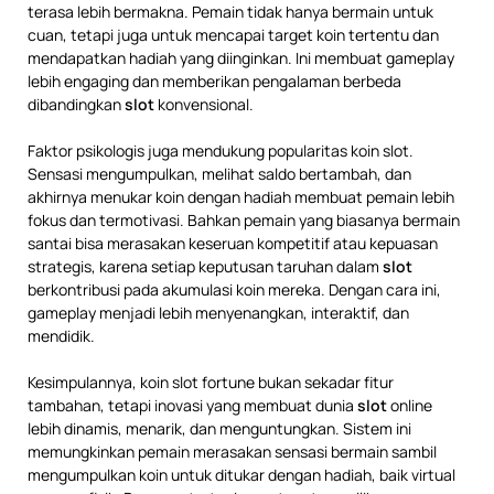
terasa lebih bermakna. Pemain tidak hanya bermain untuk
cuan, tetapi juga untuk mencapai target koin tertentu dan
mendapatkan hadiah yang diinginkan. Ini membuat gameplay
lebih engaging dan memberikan pengalaman berbeda
dibandingkan
slot
konvensional.
Faktor psikologis juga mendukung popularitas koin slot.
Sensasi mengumpulkan, melihat saldo bertambah, dan
akhirnya menukar koin dengan hadiah membuat pemain lebih
fokus dan termotivasi. Bahkan pemain yang biasanya bermain
santai bisa merasakan keseruan kompetitif atau kepuasan
strategis, karena setiap keputusan taruhan dalam
slot
berkontribusi pada akumulasi koin mereka. Dengan cara ini,
gameplay menjadi lebih menyenangkan, interaktif, dan
mendidik.
Kesimpulannya, koin slot fortune bukan sekadar fitur
tambahan, tetapi inovasi yang membuat dunia
slot
online
lebih dinamis, menarik, dan menguntungkan. Sistem ini
memungkinkan pemain merasakan sensasi bermain sambil
mengumpulkan koin untuk ditukar dengan hadiah, baik virtual