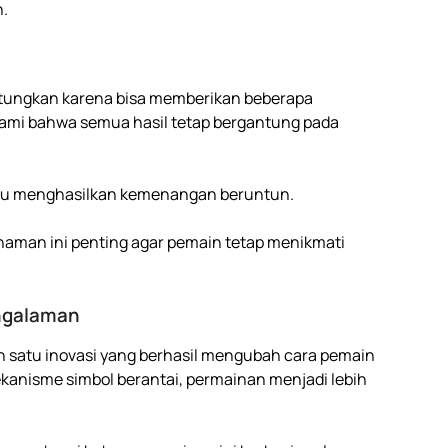
.
ntungkan karena bisa memberikan beberapa
mi bahwa semua hasil tetap bergantung pada
alu menghasilkan kemenangan beruntun.
ahaman ini penting agar pemain tetap menikmati
ngalaman
ah satu inovasi yang berhasil mengubah cara pemain
anisme simbol berantai, permainan menjadi lebih