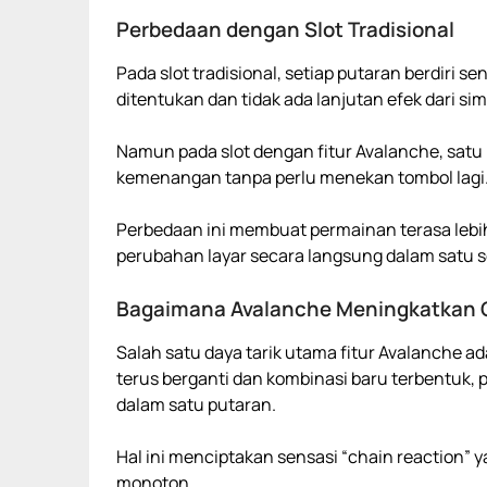
Perbedaan dengan Slot Tradisional
Pada slot tradisional, setiap putaran berdiri se
ditentukan dan tidak ada lanjutan efek dari s
Namun pada slot dengan fitur Avalanche, satu
kemenangan tanpa perlu menekan tombol lagi
Perbedaan ini membuat permainan terasa lebih 
perubahan layar secara langsung dalam satu s
Bagaimana Avalanche Meningkatkan 
Salah satu daya tarik utama fitur Avalanche 
terus berganti dan kombinasi baru terbentu
dalam satu putaran.
Hal ini menciptakan sensasi “chain reaction” 
monoton.