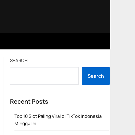
SEARCH
Search
Recent Posts
Top 10 Slot Paling Viral di TikTok Indonesia
Minggu Ini