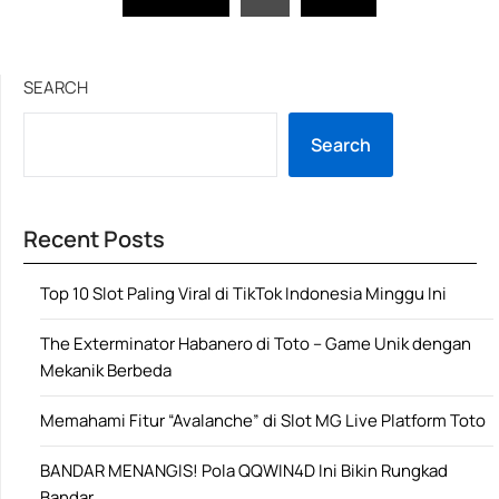
pagination
SEARCH
Search
Recent Posts
Top 10 Slot Paling Viral di TikTok Indonesia Minggu Ini
The Exterminator Habanero di Toto – Game Unik dengan
Mekanik Berbeda
Memahami Fitur “Avalanche” di Slot MG Live Platform Toto
BANDAR MENANGIS! Pola QQWIN4D Ini Bikin Rungkad
Bandar