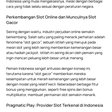
Indonesia yang mulai mengaksesnya, meski dengan berbagai
cara yang tidak selalu sesuai dengan peraturan negara.
Perkembangan Slot Online dan Munculnya Slot
Gacor
Seiring dengan waktu, industri perjudian online semakin
berkembang. Salah satu yang paling menarik perhatian adalah
fenomena “slot gacor”, sebuah istilah yang merujuk pada
mesin slot yang lebih sering memberikan kemenangan besar
atau hadiah jackpot. Istilah ini sering dicari oleh pemain yang
ingin mencari peluang lebih besar untuk menang.
Pemain Indonesia sangat antusias dengan konsep ini,
terutama karena “slot gacor” memberikan mereka
kesempatan untuk meraih kemenangan yang lebih besar
dengan modal yang relatif kecil. Keberadaan berbagai fitur
bonus yang menggiurkan, seperti free spins dan bonus
multiplikator, membuat permainan slot semakin menarik.
Pragmatic Play: Provider Slot Terkenal di Indonesia