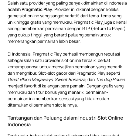
Salah satu provider yang paling banyak dimainkan di Indonesia
adalah
Pragmatic Play
. Provider ini dikenal dengan koleksi
game slot online yang sangat variatif, dari tema-tema yang
unik hingga grafis yang memukau. Pragmatic Play juga dikenal
sering memberikan permainan dengan RTP (Return to Player)
yang cukup tinggi, yang berarti peluang pemain untuk
memenangkan permainan lebih besar.
Di Indonesia, Pragmatic Play berhasil membangun reputasi
sebagai salah satu provider slot online terbaik, berkat
kemampuannya untuk menyajikan permainan yang menarik
dan menghibur. Slot-slot gacor dari Pragmatic Play seperti
Great Rhino Megaways
,
Sweet Bonanza
, dan
The Dog House
menjadi favorit di kalangan para pemain. Dengan grafis yang
memukau dan fitur bonus yang menarik, permainan-
permainan ini memberikan sensasi yang tidak mudah
ditemukan di permainan slot lainnya.
Tantangan dan Peluang dalam Industri Slot Online
Indonesia
Tentu saja, industri slot online di Indonesia tidak lepas dari