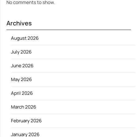
No comments to show.
Archives
August 2026
July 2026
June 2026
May 2026
April 2026
March 2026
February 2026
January 2026