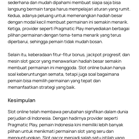
sederhana dan mudah dipahami membuat siapa saja bisa
langsung bermain tanpa harus mempelajari aturan yang rumit.
Kedua, adanya peluang untuk memenangkan hadiah besar
dengan modal kecil membuat permainan ini semakin menarik.
Ketiga, provider seperti Pragmatic Play menyediakan berbagai
pilihan permainan dengan tema-tema menarik yang terus
diperbarui, sehingga pemain tidak mudah bosan.
Selain itu, keberadaan fitur-fitur bonus, jackpot progresif, dan
mesin slot gacor yang menawarkan hadiah besar semakin
membuat permainan ini menggoda. Slot online bukan hanya
soal keberuntungan semata, tetapi juga soal bagaimana
pemain bisa memilih permainan yang tepat dan
memanfaatkan strategi yang baik.
Kesimpulan
Slot online telah membawa perubahan signifikan dalam dunia
perjudian di Indonesia. Dengan hadirnya provider seperti
Pragmatic Play, pemain Indonesia kini memiliki lebih banyak
pilihan untuk menikmati permainan slot yang seru dan
menguntungkan. Slot gacor menjadi salah satu istilah yang