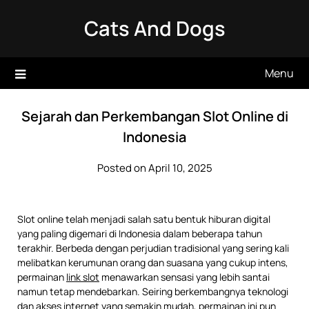
Skip
Cats And Dogs
to
content
Menu
Sejarah dan Perkembangan Slot Online di
Indonesia
Posted on April 10, 2025
Slot online telah menjadi salah satu bentuk hiburan digital
yang paling digemari di Indonesia dalam beberapa tahun
terakhir. Berbeda dengan perjudian tradisional yang sering kali
melibatkan kerumunan orang dan suasana yang cukup intens,
permainan
link slot
menawarkan sensasi yang lebih santai
namun tetap mendebarkan. Seiring berkembangnya teknologi
dan akses internet yang semakin mudah, permainan ini pun