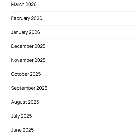
March 2026
February 2026
January 2026
December 2025
November 2025
October 2025
September 2025
August 2025
July 2025
June 2025