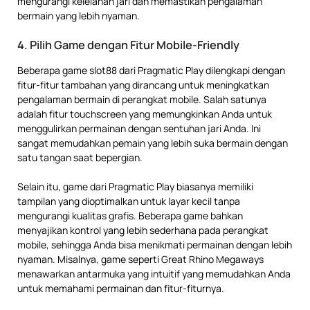
mengurangi kelelahan jari dan memastikan pengalaman
bermain yang lebih nyaman.
4. Pilih Game dengan Fitur Mobile-Friendly
Beberapa game slot88 dari Pragmatic Play dilengkapi dengan
fitur-fitur tambahan yang dirancang untuk meningkatkan
pengalaman bermain di perangkat mobile. Salah satunya
adalah fitur touchscreen yang memungkinkan Anda untuk
menggulirkan permainan dengan sentuhan jari Anda. Ini
sangat memudahkan pemain yang lebih suka bermain dengan
satu tangan saat bepergian.
Selain itu, game dari Pragmatic Play biasanya memiliki
tampilan yang dioptimalkan untuk layar kecil tanpa
mengurangi kualitas grafis. Beberapa game bahkan
menyajikan kontrol yang lebih sederhana pada perangkat
mobile, sehingga Anda bisa menikmati permainan dengan lebih
nyaman. Misalnya, game seperti Great Rhino Megaways
menawarkan antarmuka yang intuitif yang memudahkan Anda
untuk memahami permainan dan fitur-fiturnya.