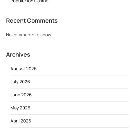
Populer Ion Casino
Recent Comments
No comments to show.
Archives
August 2026
July 2026
June 2026
May 2026
April 2026