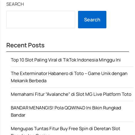
SEARCH
Search
Recent Posts
Top 10 Slot Paling Viral di TikTok Indonesia Minggu Ini
The Exterminator Habanero di Toto – Game Unik dengan
Mekanik Berbeda
Memahami Fitur “Avalanche” di Slot MG Live Platform Toto
BANDAR MENANGIS! Pola QQWIN4D Ini Bikin Rungkad
Bandar
Mengupas Tuntas Fitur Buy Free Spin di Deretan Slot