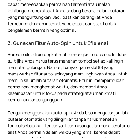
dapat menyebabkan permainan terhenti atau malah
kehilangan koneksi saat Anda sedang berada dalam putaran
yang menguntungkan. Jadi, pastikan perangkat Anda
terhubung dengan internet yang cepat dan stabil untuk
pengalaman bermain yang optimal.
3. Gunakan Fitur Auto-Spin untuk Efisiensi
Bermain slot di perangkat mobile mungkin terasa sedikit lebih
sulit jika Anda harus terus menekan tombol setiap kali ingin
memutar gulungan. Namun, banyak game slot88 yang
menawarkan fitur auto-spin yang memungkinkan Anda untuk
memilih sejumlah putaran otomatis. Fitur ini mempermudah
permainan, menghemat waktu, dan memberi Anda
kesempatan untuk fokus pada strategi atau menikmati
permainan tanpa gangguan.
Dengan menggunakan auto-spin, Anda bisa mengatur jumlah
putaran otomatis yang diinginkan tanpa harus menekan
tombol setiap kali. Tentunya, fitur ini sangat berguna terutama
saat Anda bermain dalam waktu yang lama, karena dapat