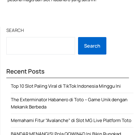
SEARCH
Search
Recent Posts
Top 10 Slot Paling Viral di TikTok Indonesia Minggu Ini
The Exterminator Habanero di Toto – Game Unik dengan
Mekanik Berbeda
Memahami Fitur “Avalanche” di Slot MG Live Platform Toto
BANDAR MENANGIS! Pola QQWIN4D Ini Bikin Rungkad