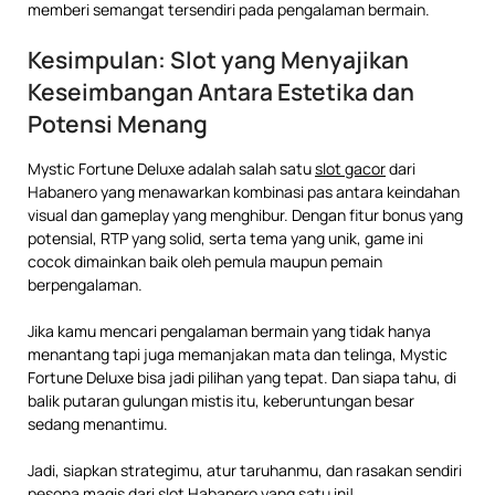
memberi semangat tersendiri pada pengalaman bermain.
Kesimpulan: Slot yang Menyajikan
Keseimbangan Antara Estetika dan
Potensi Menang
Mystic Fortune Deluxe adalah salah satu
slot gacor
dari
Habanero yang menawarkan kombinasi pas antara keindahan
visual dan gameplay yang menghibur. Dengan fitur bonus yang
potensial, RTP yang solid, serta tema yang unik, game ini
cocok dimainkan baik oleh pemula maupun pemain
berpengalaman.
Jika kamu mencari pengalaman bermain yang tidak hanya
menantang tapi juga memanjakan mata dan telinga, Mystic
Fortune Deluxe bisa jadi pilihan yang tepat. Dan siapa tahu, di
balik putaran gulungan mistis itu, keberuntungan besar
sedang menantimu.
Jadi, siapkan strategimu, atur taruhanmu, dan rasakan sendiri
pesona magis dari slot Habanero yang satu ini!