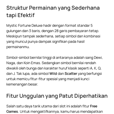
Struktur Permainan yang Sederhana
tapi Efektif
Mystic Fortune Deluxe hadir dengan format standar 5
gulungan dan 3 baris, dengan 28 garis pembayaran tetap.
Meskipun tampak sederhana, setiap simbol dan kombinasi
yang muncul punya dampak signifikan pada hasil
permainanmu.
Simbol-simbol bernilai tinggi di antaranya adalah sang Dewi,
Naga, dan Koin Emas. Sedangkan simbol bernilai rendah
diwakili oleh bunga dan karakter huruf klasik seperti A, K, Q,
dan J. Tak lupa, ada simbol
Wild
dan
Scatter
yang berfungsi
untuk memicu fitur-fitur spesial yang menjadi kunci
kemenangan besar.
Fitur Unggulan yang Patut Diperhatikan
Salah satu daya tarik utama dari slot ini adalah fitur
Free
Games
. Untuk mengaktifkannya, kamu harus mendapatkan