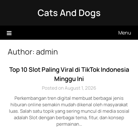
Skip
Cats And Dogs
to
content
Menu
Author:
admin
Top 10 Slot Paling Viral di TikTok Indonesia
Minggu Ini
Posted on August 1, 2026
Perkembangan tren digital membuat berbagai jenis
hiburan online semakin mudah dikenal oleh masyarakat
luas. Salah satu topik yang sering muncul di media sosial
adalah Slot dengan berbagai tema, fitur, dan konsep
permainan…