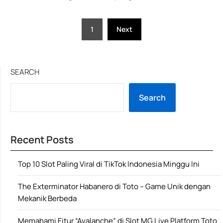
Posts
1
Next
pagination
SEARCH
Search
Recent Posts
Top 10 Slot Paling Viral di TikTok Indonesia Minggu Ini
The Exterminator Habanero di Toto – Game Unik dengan
Mekanik Berbeda
Memahami Fitur “Avalanche” di Slot MG Live Platform Toto