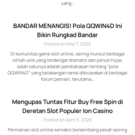
yang…
BANDAR MENANGIS! Pola QQWIN4D Ini
Bikin Rungkad Bandar
Posted on May 7, 2026
Di komunitas game slot online, sering muncul berbagai
istilah unik yang terdengar dramatis dan penuh hype,
salah satunya adalah pembahasan tentang “pola
QQWIN4D” yang belakangan ramai dibicarakan di berbagai
forum pemain, terutama…
Mengupas Tuntas Fitur Buy Free Spin di
Deretan Slot Populer Ion Casino
Posted on April 5, 2026
Permainan slot online semakin berkembang pesat seiring