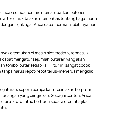
na, tidak semua pemain memanfaatkan potensi
am artikel ini, kita akan membahas tentang bagaimana
t dengan bijak agar Anda dapat bermain lebih nyaman
.
banyak ditemukan di mesin slot modern, termasuk
da dapat mengatur sejumlah putaran yang akan
 tombol putar setiap kali. Fitur ini sangat cocok
 tanpa harus repot-repot terus-menerus mengklik
ngaturan, seperti berapa kali mesin akan berputar
emenangan yang diinginkan. Sebagai contoh, Anda
rturut-turut atau berhenti secara otomatis jika
ntu.