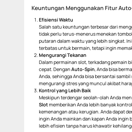
Keuntungan Menggunakan Fitur Auto-S
Efisiensi Waktu
Salah satu keuntungan terbesar dari me
tidak perlu terus-menerus menekan tombol
putaran dalam waktu yang lebih singkat. In
terbatas untuk bermain, tetapi ingin mema
Mengurangi Tekanan
Dalam permainan slot, terkadang pemain b
cepat. Dengan
Auto-Spin
, Anda bisa berma
Anda, sehingga Anda bisa bersantai sambil
mengurangi stres yang muncul akibat har
Kontrol yang Lebih Baik
Meskipun terdengar seolah-olah Anda meny
Slot
memberikan Anda lebih banyak kontrol
kemenangan atau kerugian. Anda dapat d
ingin Anda mainkan dan kapan Anda ingin b
lebih efisien tanpa harus khawatir kehilan