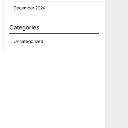
December 2024
Categories
Uncategorized