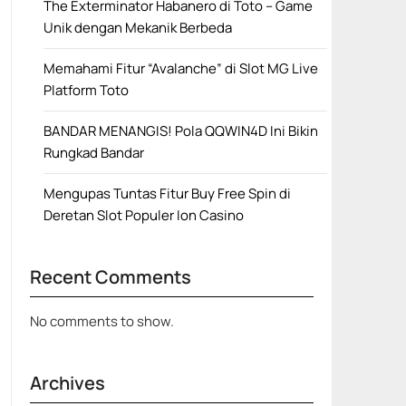
The Exterminator Habanero di Toto – Game
Unik dengan Mekanik Berbeda
Memahami Fitur “Avalanche” di Slot MG Live
Platform Toto
BANDAR MENANGIS! Pola QQWIN4D Ini Bikin
Rungkad Bandar
Mengupas Tuntas Fitur Buy Free Spin di
Deretan Slot Populer Ion Casino
Recent Comments
No comments to show.
Archives